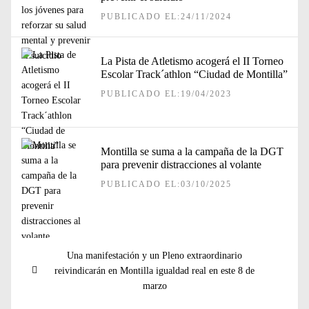
PUBLICADO EL:24/11/2024
La Pista de Atletismo acogerá el II Torneo
Escolar Track´athlon “Ciudad de Montilla”
PUBLICADO EL:19/04/2023
Montilla se suma a la campaña de la DGT
para prevenir distracciones al volante
PUBLICADO EL:03/10/2025
Navegación
Entrada
Una manifestación y un Pleno extraordinario
de
anterior:
reivindicarán en Montilla igualdad real en este 8 de
entradas
marzo