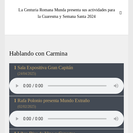
Entrada
La Centuria Romana Munda presenta sus actividades para
siguiente:
la Cuaresma y Semana Santa 2024
Hablando con Carmina
Sala Expositiva Gran Capitán
(24/04/2025)
Rafa Polonio presenta Mundo Extraño
(02/02/2025)