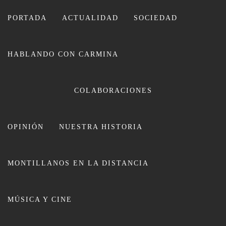
Ir
al
PORTADA
ACTUALIDAD
SOCIEDAD
contenido
HABLANDO CON CARMINA
CARMINA LEIVA
COLABORACIONES
OPINIÓN
NUESTRA HISTORIA
MONTILLANOS EN LA DISTANCIA
IU trae al Teatro «Calendario
MÚSICA Y CINE
Feminista” una obra compuesta,
protagonizada, y escrita por