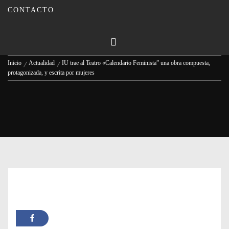
mujeres
CONTACTO
Publicado en
08/03/2024
Por
Carmina Leiva
Inicio
Actualidad
IU trae al Teatro «Calendario Feminista” una obra compuesta,
protagonizada, y escrita por mujeres