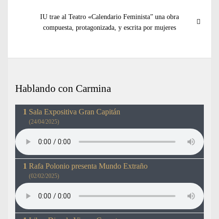
Entrada
IU trae al Teatro «Calendario Feminista” una obra
siguiente:
compuesta, protagonizada, y escrita por mujeres
Hablando con Carmina
Sala Expositiva Gran Capitán
(24/04/2025)
Rafa Polonio presenta Mundo Extraño
(02/02/2025)