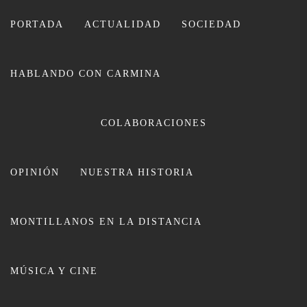
Ir
al
PORTADA
ACTUALIDAD
SOCIEDAD
contenido
HABLANDO CON CARMINA
CARMINA LEIVA
COLABORACIONES
OPINIÓN
NUESTRA HISTORIA
MONTILLANOS EN LA DISTANCIA
Una manifestación y un Pleno
MÚSICA Y CINE
extraordinario reivindicarán en
Montilla igualdad real en este 8 de