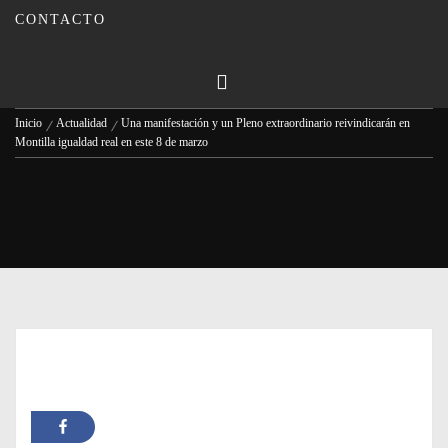
marzo
CONTACTO
Publicado en
08/03/2024
Por
Carmina Leiva
Inicio
Actualidad
Una manifestación y un Pleno extraordinario reivindicarán en
Montilla igualdad real en este 8 de marzo