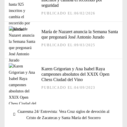
seguridad
PUBLICADO EL:06/02/2026
María de Nazaret anuncia la Semana Santa
que pregonará José Antonio Jurado
PUBLICADO EL:09/03/2025
Karen Grigorian y Ana Isabel Raya
campeones absolutos del XXIX Open
Chess Ciudad del Vino
PUBLICADO EL:04/09/2023
Navegación
Entrada
Cuaresma 24/ Entrevista: Vera Cruz siglos de devoción al
de
anterior:
Cristo de Zacatecas y Santa María del Socorro
entradas