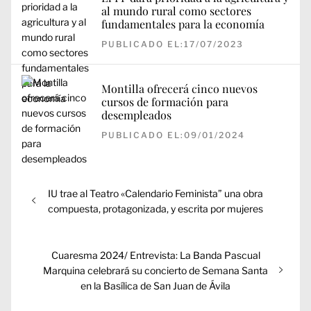
al mundo rural como sectores
fundamentales para la economía
PUBLICADO EL:17/07/2023
Montilla ofrecerá cinco nuevos
cursos de formación para
desempleados
PUBLICADO EL:09/01/2024
Navegación
Entrada
IU trae al Teatro «Calendario Feminista” una obra
de
anterior:
compuesta, protagonizada, y escrita por mujeres
entradas
Entrada
Cuaresma 2024/ Entrevista: La Banda Pascual
siguiente:
Marquina celebrará su concierto de Semana Santa
en la Basílica de San Juan de Ávila