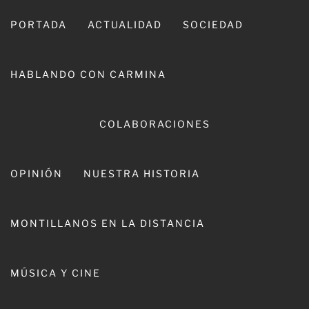
Ir
al
PORTADA
ACTUALIDAD
SOCIEDAD
contenido
HABLANDO CON CARMINA
CARMINA LEIVA
COLABORACIONES
OPINIÓN
NUESTRA HISTORIA
MONTILLANOS EN LA DISTANCIA
Tiempos Inclusivos el calendario
MÚSICA Y CINE
de Síntesis para 2025