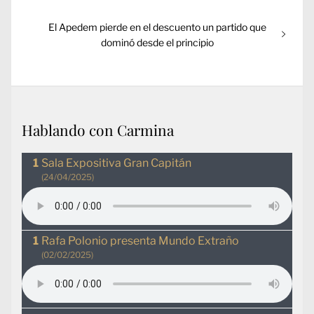
Entrada
El Apedem pierde en el descuento un partido que
siguiente:
dominó desde el principio
Hablando con Carmina
Sala Expositiva Gran Capitán
(24/04/2025)
Rafa Polonio presenta Mundo Extraño
(02/02/2025)