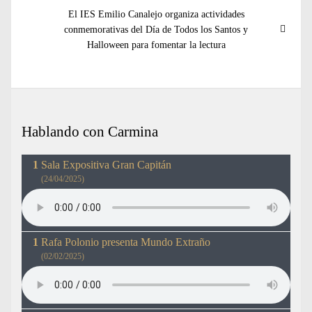
Entrada
El IES Emilio Canalejo organiza actividades
siguiente:
conmemorativas del Día de Todos los Santos y
Halloween para fomentar la lectura
Hablando con Carmina
Sala Expositiva Gran Capitán
(24/04/2025)
Rafa Polonio presenta Mundo Extraño
(02/02/2025)