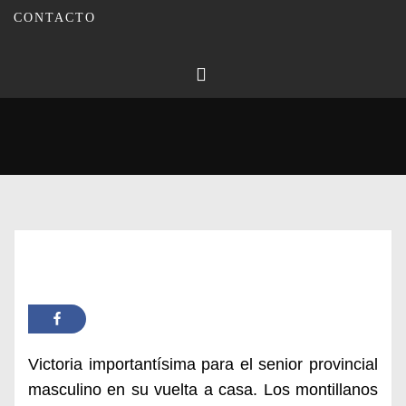
CONTACTO
Publicado en
31/10/2023
Por
Carmina Leiva
Inicio
Actualidad
Segunda victoria de la temporada para el C.B Montilla
Victoria importantísima para el senior provincial
masculino en su vuelta a
casa. Los montillanos