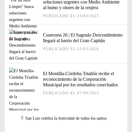
soluciones urgentes con Medio Ambiente
al humo y olores de la orujera
PUBLICADO EL:25/04/2023
Cuaresma 26 | El Sagrado Descendimiento
llegará al barrio del Gran Capitán
PUBLICADO EL:12/03/2026
El Montilla-Córdoba Triatlón recibe el
reconocimiento de la Corporación
Municipal por los resultados cosechados
PUBLICADO EL:07/09/2023
Navegación
Entrada
San Luis celebra la festividad de todos los santos
de
anterior:
entradas