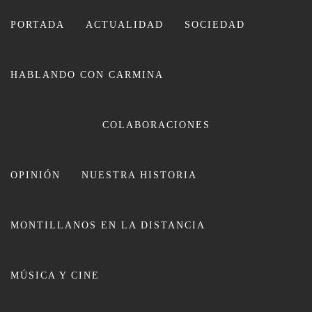
Ir
al
PORTADA
ACTUALIDAD
SOCIEDAD
contenido
HABLANDO CON CARMINA
CARMINA LEIVA
COLABORACIONES
OPINIÓN
NUESTRA HISTORIA
MONTILLANOS EN LA DISTANCIA
Segunda victoria de la temporada
MÚSICA Y CINE
para el C.B Montilla