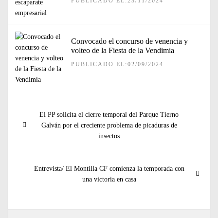
PUBLICADO EL:23/11/2024
Convocado el concurso de venencia y
volteo de la Fiesta de la Vendimia
PUBLICADO EL:02/09/2024
Navegación
Entrada
El PP solicita el cierre temporal del Parque Tierno
de
anterior:
Galván por el creciente problema de picaduras de
entradas
insectos
Entrada
Entrevista/ El Montilla CF comienza la temporada con
siguiente:
una victoria en casa