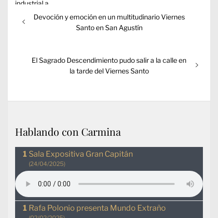
Navegación
Entrada
Devoción y emoción en un multitudinario Viernes
de
anterior:
Santo en San Agustín
entradas
Entrada
El Sagrado Descendimiento pudo salir a la calle en
siguiente:
la tarde del Viernes Santo
Hablando con Carmina
Sala Expositiva Gran Capitán
(24/04/2025)
Rafa Polonio presenta Mundo Extraño
(02/02/2025)