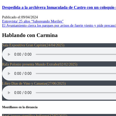
Despedida a la archivera Inmaculada de Castro con un coloquio s
Publicado el:09/04/2024
Navegación
Entrada
Entrevista/ 25 años “Saboreando Moriles”
anterior:
Entrada
El Ayuntamiento cierra los parques por avisos de fuerte viento y pide precauc
de
siguiente:
entradas
Hablando con Carmina
Sala Expositiva Gran Capitán
(24/04/2025)
Rafa Polonio presenta Mundo Extraño
(02/02/2025)
Libro Dias de Vino y Canastas
(27/06/2025)
Montillanos en la distancia
AnaGázquez,científica hallazgo
(17/07/2025)