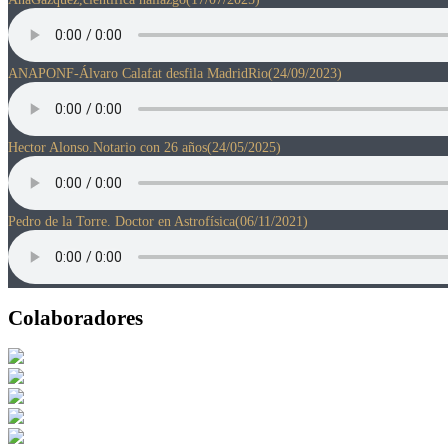
ANAPONF-Álvaro Calafat desfila MadridRio
(24/09/2023)
Hector Alonso.Notario con 26 años
(24/05/2025)
Pedro de la Torre. Doctor en Astrofísica
(06/11/2021)
Colaboradores