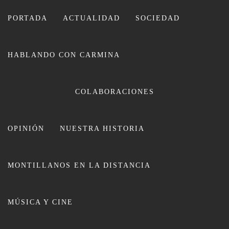
Ir
al
PORTADA
ACTUALIDAD
SOCIEDAD
contenido
HABLANDO CON CARMINA
CARMINA LEIVA
COLABORACIONES
OPINIÓN
NUESTRA HISTORIA
MONTILLANOS EN LA DISTANCIA
Récord de participantes en el X
MÚSICA Y CINE
Cross Batalla de Munda que
volverá a ser solidario