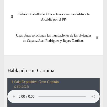
Navegación
Entrada
Federico Cabello de Alba volverá a ser candidato a la
de
anterior:
Alcaldía por el PP
entradas
Entrada
Unas obras solucionan las inundaciones de las viviendas
siguiente:
de Capataz Juan Rodríguez y Reyes Católicos
Hablando con Carmina
Sala Expositiva Gran Capitán
(24/04/2025)