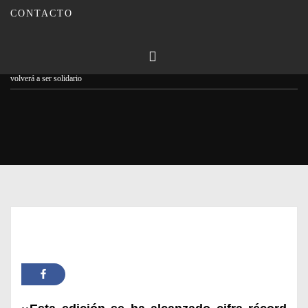
CONTACTO
Publicado en
07/02/2023
Por
Carmina Leiva
Inicio
Actualidad
Récord de participantes en el X Cross Batalla de Munda que
volverá a ser solidario