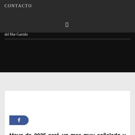
CONTACTO
Publicado en
10/02/2025
Por
Carmina Leiva
Inicio
Actualidad
Presentado el cartel anunciador del mes de Mayo obra de María
del Mar Garrido