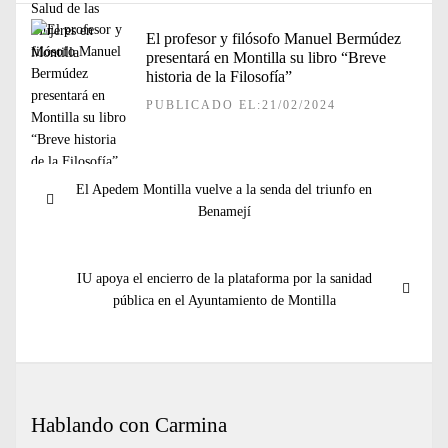
El profesor y filósofo Manuel Bermúdez
presentará en Montilla su libro “Breve
historia de la Filosofía”
PUBLICADO EL:21/02/2024
Navegación
Entrada
El Apedem Montilla vuelve a la senda del triunfo en
de
anterior:
Benamejí
entradas
Entrada
IU apoya el encierro de la plataforma por la sanidad
siguiente:
pública en el Ayuntamiento de Montilla
Hablando con Carmina