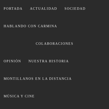
Ir
al
PORTADA
ACTUALIDAD
SOCIEDAD
contenido
HABLANDO CON CARMINA
CARMINA LEIVA
COLABORACIONES
OPINIÓN
NUESTRA HISTORIA
MONTILLANOS EN LA DISTANCIA
Presentado el cartel anunciador del
MÚSICA Y CINE
mes de Mayo obra de María del
Mar Garrido