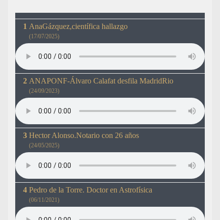
AnaGázquez,científica hallazgo
(17/07/2025)
ANAPONF-Álvaro Calafat desfila MadridRio
(24/09/2023)
Hector Alonso.Notario con 26 años
(24/05/2025)
Pedro de la Torre. Doctor en Astrofísica
(06/11/2021)