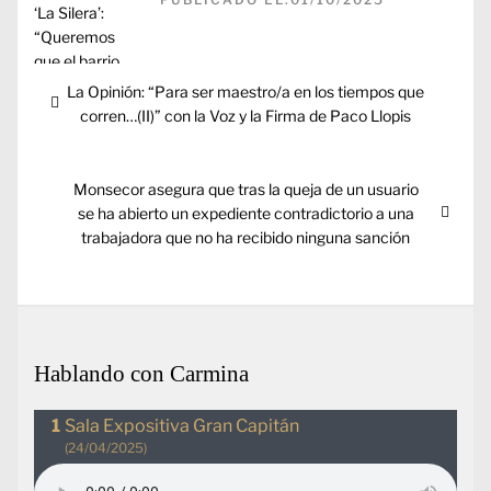
Navegación
Entrada
La Opinión: “Para ser maestro/a en los tiempos que
de
anterior:
corren…(II)” con la Voz y la Firma de Paco Llopis
entradas
Entrada
Monsecor asegura que tras la queja de un usuario
siguiente:
se ha abierto un expediente contradictorio a una
trabajadora que no ha recibido ninguna sanción
Hablando con Carmina
Sala Expositiva Gran Capitán
(24/04/2025)