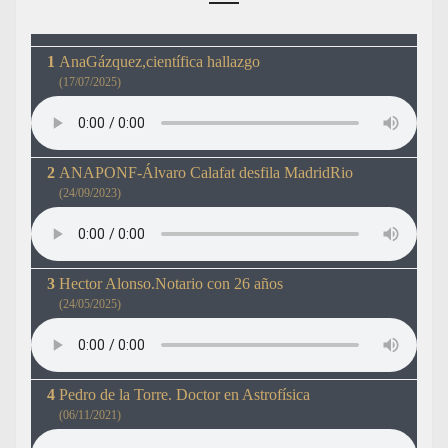
AnaGázquez,científica hallazgo
(17/07/2025)
ANAPONF-Álvaro Calafat desfila MadridRio
(24/09/2023)
Hector Alonso.Notario con 26 años
(24/05/2025)
Pedro de la Torre. Doctor en Astrofísica
(06/11/2021)