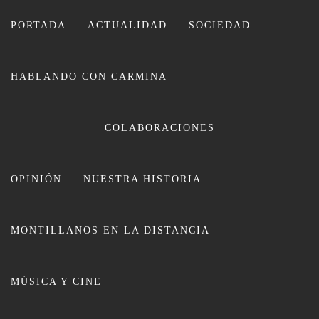
Ir
al
PORTADA
ACTUALIDAD
SOCIEDAD
contenido
HABLANDO CON CARMINA
CARMINA LEIVA
COLABORACIONES
OPINIÓN
NUESTRA HISTORIA
MONTILLANOS EN LA DISTANCIA
Montilla pierde a uno de sus
MÚSICA Y CINE
grandes artistas, Luis Cárdenas