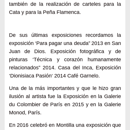
también de
la realización de c
arteles para la
C
ata
y para la Peña Flamenca.
De sus últimas exposiciones recordamos
la
e
xposición ‘P
ara pagar una deuda”
2013 en S
an
Jua
n
de Dios. Exposición fotográfica y de
pinturas ‘T
écnica y corazón humanamente
relacionados” 2014. C
asa del Inca, Exposición
‘D
ionisiaca Pasión
‘
2014
Café Garnelo.
Una de la más importantes y que le hizo gran
ilus
ión al artista fue la
Exposición
en la
Galerie
du Colombier
de
París
en 2015 y en la
Galerie
Monod, París.
En 2016
celebró
en Montilla
una exposici
ón
que