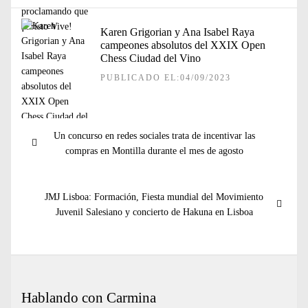
Karen Grigorian y Ana Isabel Raya
campeones absolutos del XXIX Open
Chess Ciudad del Vino
PUBLICADO EL:04/09/2023
Navegación
Entrada
Un concurso en redes sociales trata de incentivar las
de
anterior:
compras en Montilla durante el mes de agosto
entradas
Entrada
JMJ Lisboa: Formación, Fiesta mundial del Movimiento
siguiente:
Juvenil Salesiano y concierto de Hakuna en Lisboa
Hablando con Carmina