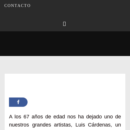
CONTACTO
Publicado en
02/08/2023
Por
Carmina Leiva
Inicio
Actualidad
Montilla pierde a uno de sus grandes artistas, Luis Cárdenas
A los 67 años de edad nos ha dejado uno de
nuestros grandes artistas, Luis Cárdenas, un