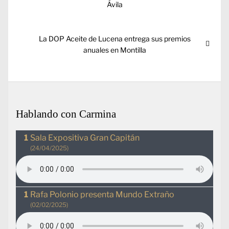
entradas
Ávila
Entrada
La DOP Aceite de Lucena entrega sus premios
siguiente:
anuales en Montilla
Hablando con Carmina
Sala Expositiva Gran Capitán
(24/04/2025)
Rafa Polonio presenta Mundo Extraño
(02/02/2025)