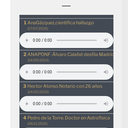
AnaGázquez,científica hallazgo
(17/07/2025)
ANAPONF-Álvaro Calafat desfila MadridRio
(24/09/2023)
Hector Alonso.Notario con 26 años
(24/05/2025)
Pedro de la Torre. Doctor en Astrofísica
(06/11/2021)