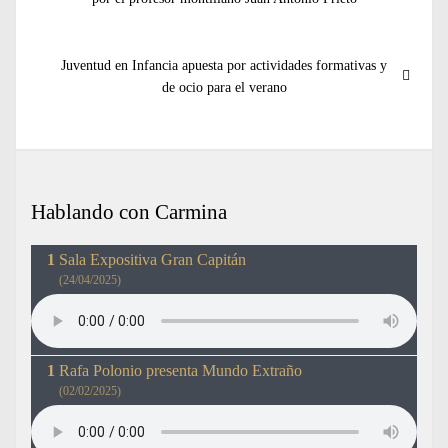
entradas
Entrada
Juventud en Infancia apuesta por actividades formativas y
siguiente:
de ocio para el verano
Hablando con Carmina
Sala Expositiva Gran Capitán
(24/04/2025)
Rafa Polonio presenta Mundo Extraño
(02/02/2025)