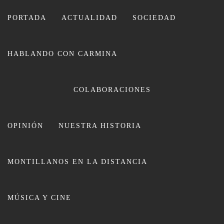
Ir
al
PORTADA
ACTUALIDAD
SOCIEDAD
contenido
HABLANDO CON CARMINA
CARMINA LEIVA
COLABORACIONES
OPINIÓN
NUESTRA HISTORIA
MONTILLANOS EN LA DISTANCIA
Los usuarios de ‘Tu Salud en
MÚSICA Y CINE
Forma’ cierran el curso en el nuevo
parque biosaludable de la Rejoya