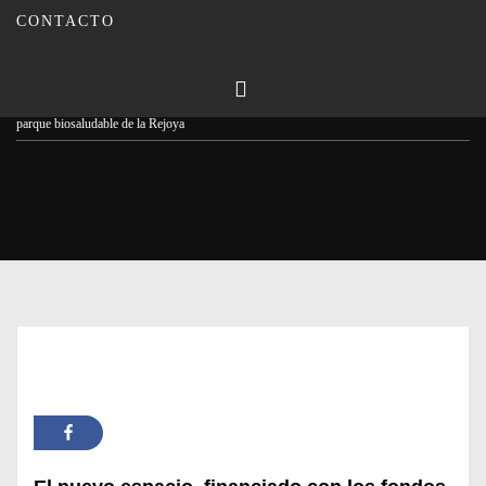
CONTACTO
Publicado en
14/06/2023
Por
Carmina Leiva
Inicio
Actualidad
Los usuarios de ‘Tu Salud en Forma’ cierran el curso en el nuevo
parque biosaludable de la Rejoya