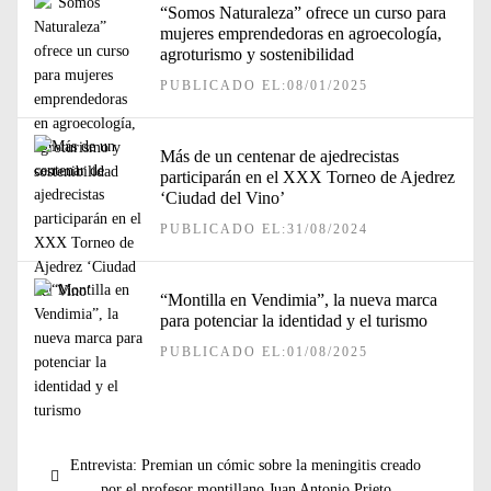
“Somos Naturaleza” ofrece un curso para
mujeres emprendedoras en agroecología,
agroturismo y sostenibilidad
PUBLICADO EL:08/01/2025
Más de un centenar de ajedrecistas
participarán en el XXX Torneo de Ajedrez
‘Ciudad del Vino’
PUBLICADO EL:31/08/2024
“Montilla en Vendimia”, la nueva marca
para potenciar la identidad y el turismo
PUBLICADO EL:01/08/2025
Navegación
Entrada
Entrevista: Premian un cómic sobre la meningitis creado
de
anterior:
por el profesor montillano Juan Antonio Prieto