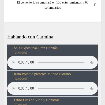
Entrada
El cementerio se ampliará en 156 enterramientos y 68
siguiente:
columbarios
Hablando con Carmina
Sala Expositiva Gran Capitán
(24/04/2025)
Rafa Polonio presenta Mundo Extraño
(02/02/2025)
Libro Dias de Vino y Canastas
(27/06/2025)