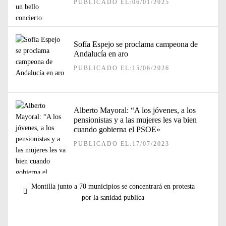
PUBLICADO EL:06/01/2025
Sofía Espejo se proclama campeona de
Andalucía en aro
PUBLICADO EL:15/06/2026
Alberto Mayoral: “A los jóvenes, a los
pensionistas y a las mujeres les va bien
cuando gobierna el PSOE»
PUBLICADO EL:17/07/2023
Navegación
Entrada
Montilla junto a 70 municipios se concentrará en protesta
de
anterior:
por la sanidad publica
entradas