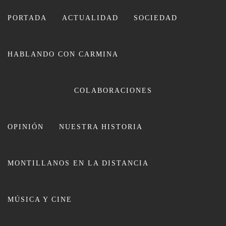
Ir
al
PORTADA
ACTUALIDAD
SOCIEDAD
contenido
HABLANDO CON CARMINA
CARMINA LEIVA
COLABORACIONES
OPINIÓN
NUESTRA HISTORIA
MONTILLANOS EN LA DISTANCIA
La Ruta del Vino Montilla-Moriles
MÚSICA Y CINE
galardonada en los Premios de
Enoturismo de España como la