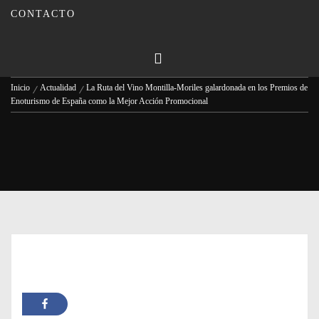
Mejor Acción Promocional
CONTACTO
Publicado en
29/10/2024
Por
Carmina Leiva
Inicio
Actualidad
La Ruta del Vino Montilla-Moriles galardonada en los Premios de
Enoturismo de España como la Mejor Acción Promocional