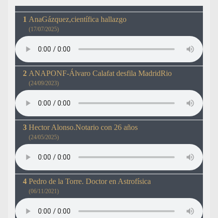
AnaGázquez,científica hallazgo
(17/07/2025)
ANAPONF-Álvaro Calafat desfila MadridRio
(24/09/2023)
Hector Alonso.Notario con 26 años
(24/05/2025)
Pedro de la Torre. Doctor en Astrofísica
(06/11/2021)