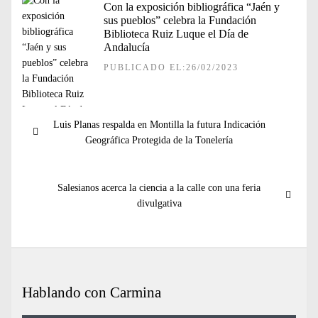
Con la exposición bibliográfica “Jaén y
sus pueblos” celebra la Fundación
Biblioteca Ruiz Luque el Día de
Andalucía
PUBLICADO EL:26/02/2023
Navegación
Entrada
Luis Planas respalda en Montilla la futura Indicación
de
anterior:
Geográfica Protegida de la Tonelería
entradas
Entrada
Salesianos acerca la ciencia a la calle con una feria
siguiente:
divulgativa
Hablando con Carmina