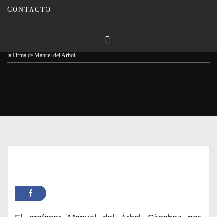
CONTACTO
Publicado en
20/09/2023
Por
Carmina Leiva
Inicio
Colaboraciones
La Opinión: ¿Bolsas ecológicas de algodón?… con la Voz y
la Firma de Manuel del Árbol