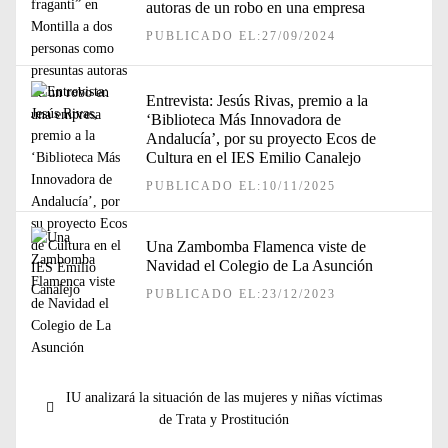
autoras de un robo en una empresa
PUBLICADO EL:27/09/2024
Entrevista: Jesús Rivas, premio a la
‘Biblioteca Más Innovadora de
Andalucía’, por su proyecto Ecos de
Cultura en el IES Emilio Canalejo
PUBLICADO EL:10/11/2025
Una Zambomba Flamenca viste de
Navidad el Colegio de La Asunción
PUBLICADO EL:23/12/2023
Navegación
Entrada
IU analizará la situación de las mujeres y niñas víctimas
de
anterior:
de Trata y Prostitución
entradas