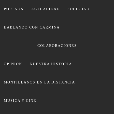
Ir
al
PORTADA
ACTUALIDAD
SOCIEDAD
contenido
HABLANDO CON CARMINA
CARMINA LEIVA
COLABORACIONES
OPINIÓN
NUESTRA HISTORIA
MONTILLANOS EN LA DISTANCIA
La Opinión: ¿Bolsas ecológicas de
MÚSICA Y CINE
algodón?… con la Voz y la Firma
de Manuel del Árbol