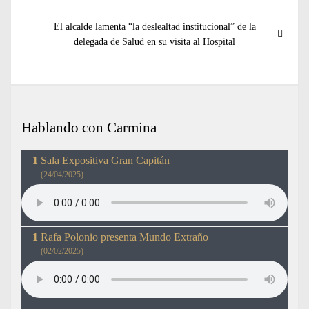
Entrada
El alcalde lamenta “la deslealtad institucional” de la
siguiente:
delegada de Salud en su visita al Hospital
Hablando con Carmina
Sala Expositiva Gran Capitán
(24/04/2025)
Rafa Polonio presenta Mundo Extraño
(02/02/2025)