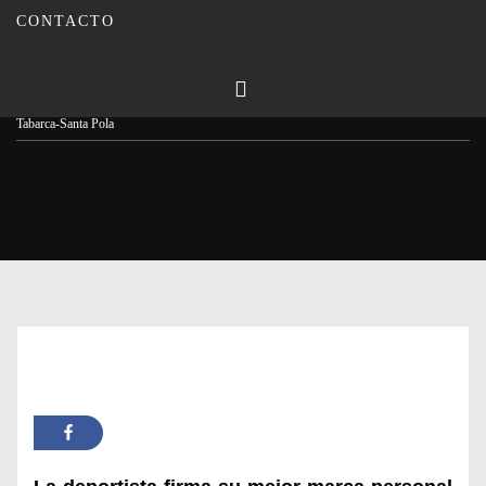
CONTACTO
Publicado en
07/07/2026
Por
Carmina Leiva
Inicio
Actualidad
La montillana Patricia Carmona logra la plata en la Travesía
Tabarca-Santa Pola