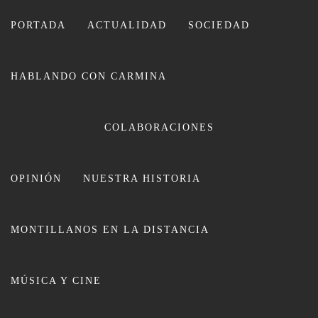
Ir
al
PORTADA
ACTUALIDAD
SOCIEDAD
contenido
HABLANDO CON CARMINA
CARMINA LEIVA
COLABORACIONES
OPINIÓN
NUESTRA HISTORIA
MONTILLANOS EN LA DISTANCIA
La montillana Patricia Carmona
MÚSICA Y CINE
logra la plata en la Travesía
Tabarca-Santa Pola