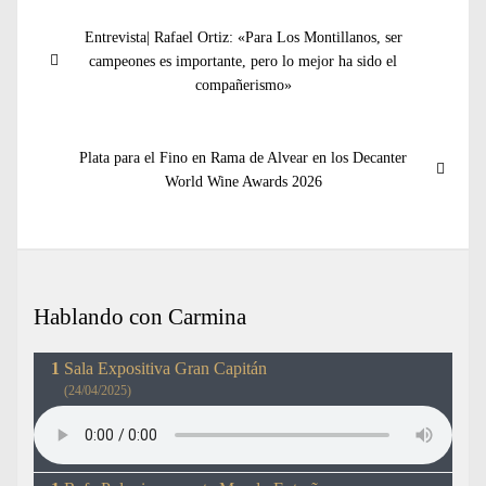
Navegación
Entrada
Entrevista| Rafael Ortiz: «Para Los Montillanos, ser
de
anterior:
campeones es importante, pero lo mejor ha sido el
entradas
compañerismo»
Entrada
Plata para el Fino en Rama de Alvear en los Decanter
siguiente:
World Wine Awards 2026
Hablando con Carmina
Sala Expositiva Gran Capitán
(24/04/2025)