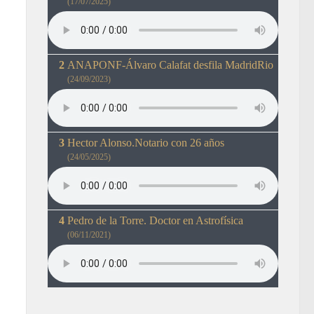
(17/07/2025)
ANAPONF-Álvaro Calafat desfila MadridRio
(24/09/2023)
Hector Alonso.Notario con 26 años
(24/05/2025)
Pedro de la Torre. Doctor en Astrofísica
(06/11/2021)