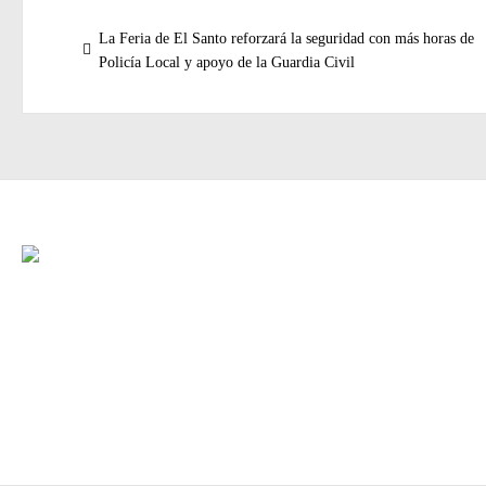
Navegación
Entrada
La Feria de El Santo reforzará la seguridad con más horas de
de
anterior:
Policía Local y apoyo de la Guardia Civil
entradas