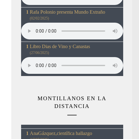
Rafa Polonio presenta Mundo Extraño
(02/02/2025)
Libro Dias de Vino y Canastas
(27/06/2025)
MONTILLANOS EN LA
DISTANCIA
AnaGázquez,científica hallazgo