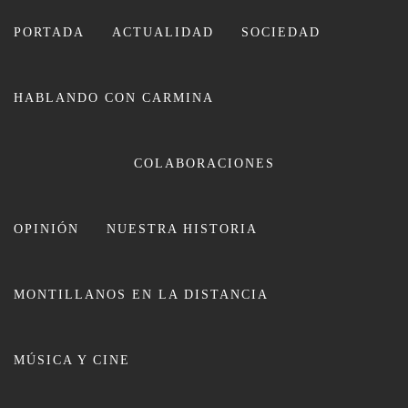
Ir
al
PORTADA
ACTUALIDAD
SOCIEDAD
contenido
HABLANDO CON CARMINA
CARMINA LEIVA
COLABORACIONES
OPINIÓN
NUESTRA HISTORIA
MONTILLANOS EN LA DISTANCIA
La Junta amplía 189 trabajadores la
MÚSICA Y CINE
plantilla del SAS en la provincia de
Córdoba