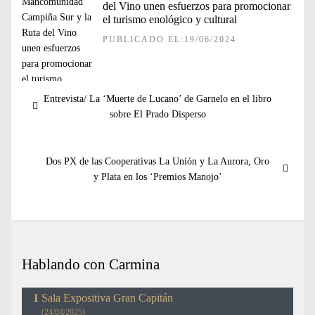
del Vino unen esfuerzos para promocionar
el turismo enológico y cultural
PUBLICADO EL:19/06/2024
Navegación
Entrada
Entrevista/ La ‘Muerte de Lucano’ de Garnelo en el libro
de
anterior:
sobre El Prado Disperso
entradas
Entrada
Dos PX de las Cooperativas La Unión y La Aurora, Oro
siguiente:
y Plata en los ‘Premios Manojo’
Hablando con Carmina
Sala Expositiva Gran Capitán
(24/04/2025)