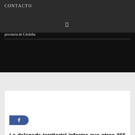
CONTACTO
Publicado en
02/06/2024
Por
Carmina Leiva
Inicio
Actualidad
La Junta amplía 189 trabajadores la plantilla del SAS en la
provincia de Córdoba