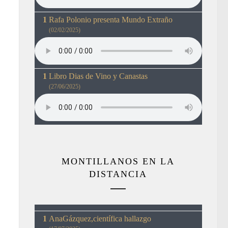
Rafa Polonio presenta Mundo Extraño
(02/02/2025)
Libro Dias de Vino y Canastas
(27/06/2025)
MONTILLANOS EN LA
DISTANCIA
AnaGázquez,científica hallazgo