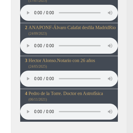
(17/07/2025)
ANAPONF-Álvaro Calafat desfila MadridRio
(24/09/2023)
Hector Alonso.Notario con 26 años
(24/05/2025)
Pedro de la Torre. Doctor en Astrofísica
(06/11/2021)