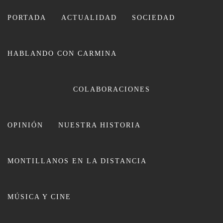
Ir
al
PORTADA
ACTUALIDAD
SOCIEDAD
contenido
HABLANDO CON CARMINA
CARMINA LEIVA
COLABORACIONES
OPINIÓN
NUESTRA HISTORIA
MONTILLANOS EN LA DISTANCIA
La Campaña #LaTrataEsViolación
MÚSICA Y CINE
llega a los IES de Montilla para
concienciar sobre la realidad de las