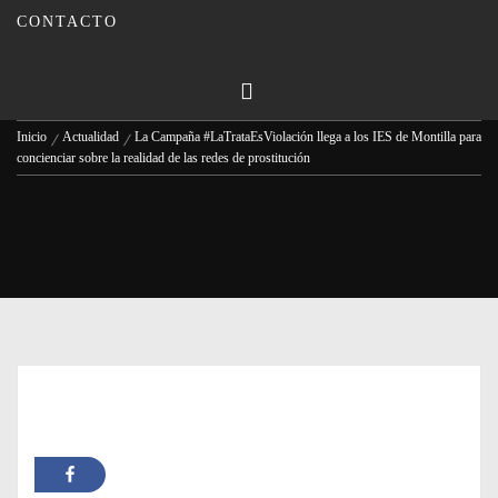
redes de prostitución
CONTACTO
Publicado en
03/10/2023
Por
Carmina Leiva
Inicio
Actualidad
La Campaña #LaTrataEsViolación llega a los IES de Montilla para
concienciar sobre la realidad de las redes de prostitución