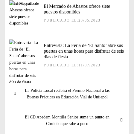
El Mercado de Abastos ofrece siete
puestos disponibles
PUBLICADO EL:23/05/2023
Entrevista: La Feria de ‘El Santo’ abre sus
puertas en unas horas para disfrutar de seis
días de fiesta.
PUBLICADO EL:11/07/2023
Navegación
Entrada
La Policía Local recibirá el Premio Nacional a las
de
anterior:
Buenas Prácticas en Educación Vial de Unijepol
entradas
Entrada
El CD Apedem Montilla Senior suma un punto en
siguiente:
Córdoba que sabe a poco