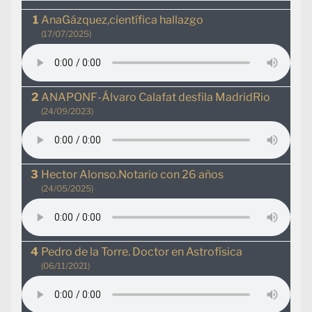
AnaGázquez,científica hallazgo
(17/07/2025)
ANAPONF-Álvaro Calafat desfila MadridRio
(24/09/2023)
Hector Alonso.Notario con 26 años
(24/05/2025)
Pedro de la Torre. Doctor en Astrofísica
(06/11/2021)