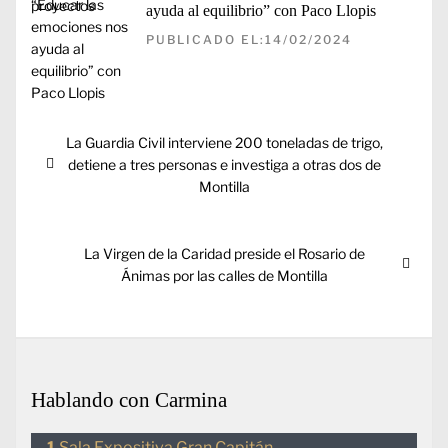
ayuda al equilibrio” con Paco Llopis
PUBLICADO EL:14/02/2024
Navegación
Entrada
La Guardia Civil interviene 200 toneladas de trigo,
de
anterior:
detiene a tres personas e investiga a otras dos de
entradas
Montilla
Entrada
La Virgen de la Caridad preside el Rosario de
siguiente:
Ánimas por las calles de Montilla
Hablando con Carmina
Sala Expositiva Gran Capitán