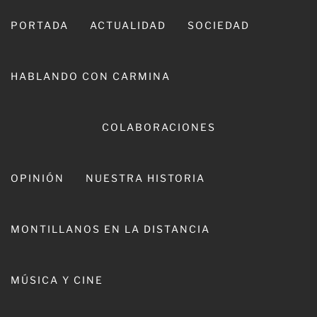
Ir
al
PORTADA
ACTUALIDAD
SOCIEDAD
contenido
HABLANDO CON CARMINA
CARMINA LEIVA
COLABORACIONES
OPINIÓN
NUESTRA HISTORIA
MONTILLANOS EN LA DISTANCIA
La Traviata y Luisa Fernanda para
MÚSICA Y CINE
celebrar el XXV Aniversario de la
Gala Lírica