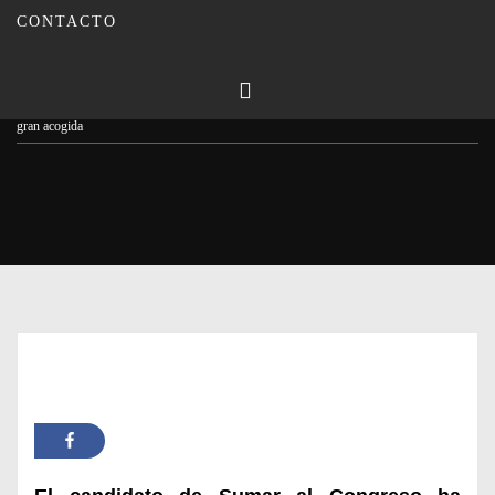
CONTACTO
Publicado en
10/07/2023
Por
Carmina Leiva
Inicio
Actualidad
IU presenta en Montilla el movimiento ciudadano Sumar con una
gran acogida