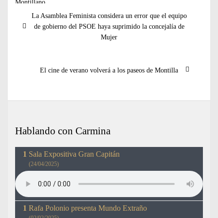
Navegación
Entrada
La Asamblea Feminista considera un error que el equipo
de
anterior:
de gobierno del PSOE haya suprimido la concejalía de
entradas
Mujer
Entrada
El cine de verano volverá a los paseos de Montilla
siguiente:
Hablando con Carmina
Sala Expositiva Gran Capitán
(24/04/2025)
Rafa Polonio presenta Mundo Extraño
(02/02/2025)