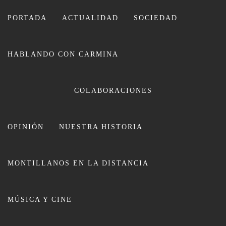
Ir
al
PORTADA
ACTUALIDAD
SOCIEDAD
contenido
HABLANDO CON CARMINA
CARMINA LEIVA
COLABORACIONES
OPINIÓN
NUESTRA HISTORIA
MONTILLANOS EN LA DISTANCIA
IU presenta en Montilla el
MÚSICA Y CINE
movimiento ciudadano Sumar con
una gran acogida