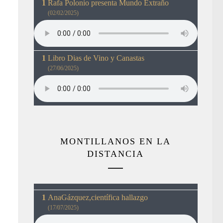
Rafa Polonio presenta Mundo Extraño
(02/02/2025)
Libro Dias de Vino y Canastas
(27/06/2025)
MONTILLANOS EN LA
DISTANCIA
AnaGázquez,científica hallazgo
(17/07/2025)