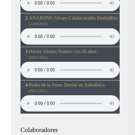
ANAPONF-Álvaro Calafat desfila MadridRio
(24/09/2023)
Hector Alonso.Notario con 26 años
(24/05/2025)
Pedro de la Torre. Doctor en Astrofísica
(06/11/2021)
Colaboradores