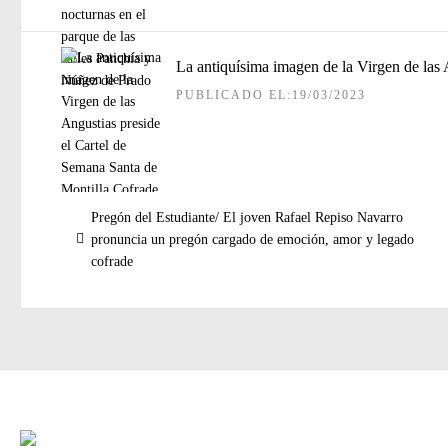
La antiquísima imagen de la Virgen de las 
PUBLICADO EL:19/03/2023
Navegación
Entrada
Pregón del Estudiante/ El joven Rafael Repiso Navarro
de
anterior:
pronuncia un pregón cargado de emoción, amor y legado
entradas
cofrade