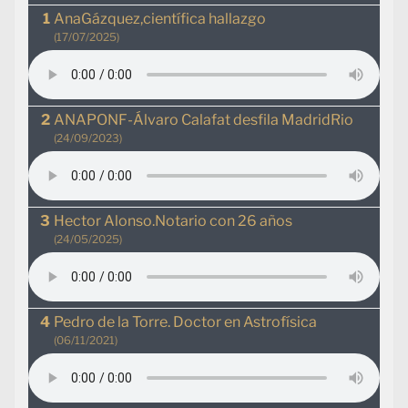
AnaGázquez,científica hallazgo
(17/07/2025)
ANAPONF-Álvaro Calafat desfila MadridRio
(24/09/2023)
Hector Alonso.Notario con 26 años
(24/05/2025)
Pedro de la Torre. Doctor en Astrofísica
(06/11/2021)