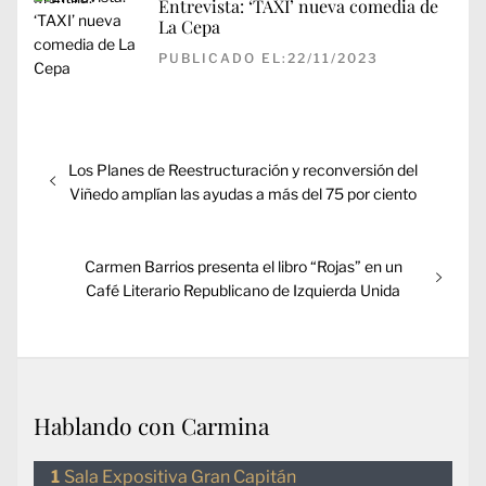
Entrevista: ‘TAXI’ nueva comedia de
La Cepa
PUBLICADO EL:22/11/2023
Navegación
Entrada
Los Planes de Reestructuración y reconversión del
de
anterior:
Viñedo amplían las ayudas a más del 75 por ciento
entradas
Entrada
Carmen Barrios presenta el libro “Rojas” en un
siguiente:
Café Literario Republicano de Izquierda Unida
Hablando con Carmina
Sala Expositiva Gran Capitán