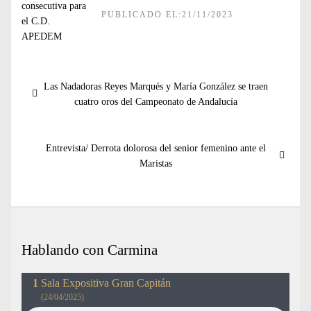
PUBLICADO EL:21/11/2023
Navegación
Entrada
Las Nadadoras Reyes Marqués y María González se traen
de
anterior:
cuatro oros del Campeonato de Andalucía
entradas
Entrada
Entrevista/ Derrota dolorosa del senior femenino ante el
siguiente:
Maristas
Hablando con Carmina
Sala Expositiva Gran Capitán
(24/04/2025)