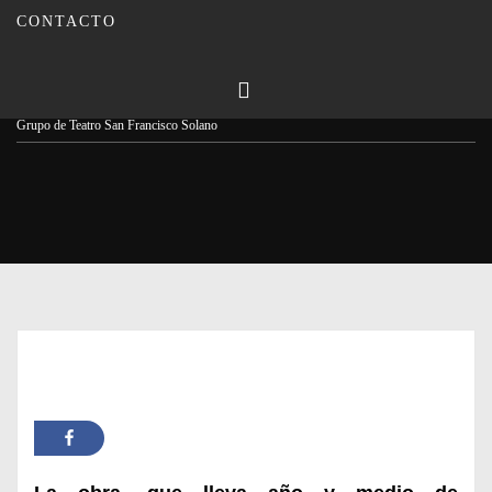
CONTACTO
Publicado en
26/09/2023
Por
Carmina Leiva
Inicio
Actualidad
Entrevista: Francisco de Asís, una aventura inesperada para el
Grupo de Teatro San Francisco Solano