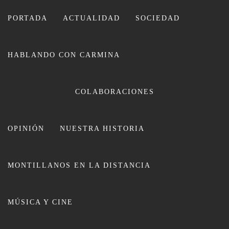
Ir
al
PORTADA
ACTUALIDAD
SOCIEDAD
contenido
HABLANDO CON CARMINA
CARMINA LEIVA
COLABORACIONES
OPINIÓN
NUESTRA HISTORIA
MONTILLANOS EN LA DISTANCIA
Entrevista: Francisco de Asís, una
MÚSICA Y CINE
aventura inesperada para el Grupo
de Teatro San Francisco Solano