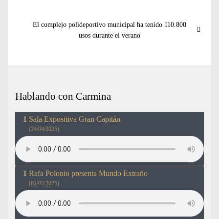
entradas
Entrada
El complejo polideportivo municipal ha tenido 110.800
siguiente:
usos durante el verano
Hablando con Carmina
Sala Expositiva Gran Capitán
(24/04/2025)
Rafa Polonio presenta Mundo Extraño
(02/02/2025)