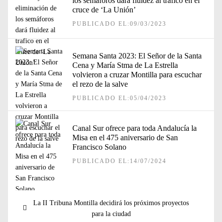
los semáforos dará fluidez al trafico en el
cruce de ‘La Unión’
PUBLICADO EL:09/03/2023
Semana Santa 2023: El Señor de la Santa
Cena y María Stma de La Estrella
volvieron a cruzar Montilla para escuchar
el rezo de la salve
PUBLICADO EL:05/04/2023
Canal Sur ofrece para toda Andalucía la
Misa en el 475 aniversario de San
Francisco Solano
PUBLICADO EL:14/07/2024
Navegación
Entrada
La II Tribuna Montilla decidirá los próximos proyectos
de
anterior:
para la ciudad