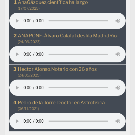
AnaGázquez,científica hallazgo
(17/07/2025)
ANAPONF-Álvaro Calafat desfila MadridRio
(24/09/2023)
Hector Alonso.Notario con 26 años
(24/05/2025)
Pedro de la Torre. Doctor en Astrofísica
(06/11/2021)