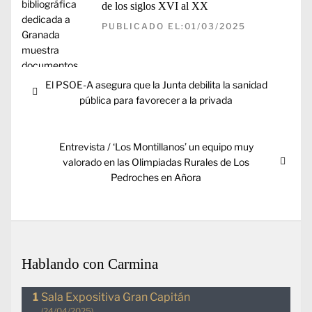
de los siglos XVI al XX
PUBLICADO EL:01/03/2025
Navegación
Entrada
El PSOE-A asegura que la Junta debilita la sanidad
de
anterior:
pública para favorecer a la privada
entradas
Entrada
Entrevista / ‘Los Montillanos’ un equipo muy
siguiente:
valorado en las Olimpiadas Rurales de Los
Pedroches en Añora
Hablando con Carmina
Sala Expositiva Gran Capitán
(24/04/2025)