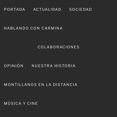
Ir
al
PORTADA
ACTUALIDAD
SOCIEDAD
contenido
HABLANDO CON CARMINA
CARMINA LEIVA
COLABORACIONES
OPINIÓN
NUESTRA HISTORIA
MONTILLANOS EN LA DISTANCIA
Día:
9 de julio de 2024
MÚSICA Y CINE