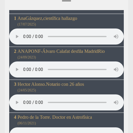
AnaGázquez,científica hallazgo
(17/07/2025)
ANAPONF-Álvaro Calafat desfila MadridRio
(24/09/2023)
Hector Alonso.Notario con 26 años
(24/05/2025)
Pedro de la Torre. Doctor en Astrofísica
(06/11/2021)