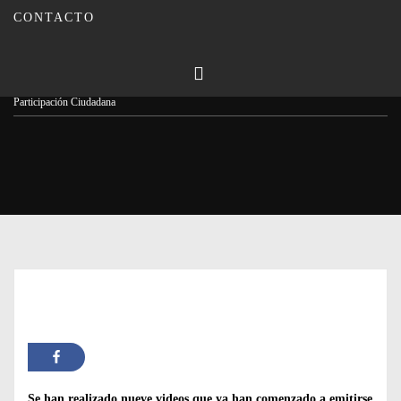
CONTACTO
Publicado en
13/01/2023
Por
Carmina Leiva
Inicio
Actualidad
El personaje “Monti” trata de implicar a la ciudadanía en la
Participación Ciudadana
Se han realizado nueve videos que ya han comenzado a emitirse