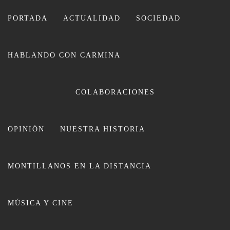
Ir
al
PORTADA
ACTUALIDAD
SOCIEDAD
contenido
HABLANDO CON CARMINA
CARMINA LEIVA
COLABORACIONES
OPINIÓN
NUESTRA HISTORIA
MONTILLANOS EN LA DISTANCIA
El personaje “Monti” trata de
MÚSICA Y CINE
implicar a la ciudadanía en la
Participación Ciudadana