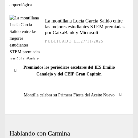
La montillana Lucía García Salido entre
las mejores estudiantes STEM premiadas
por CaixaBank y Microsoft
PUBLICADO EL:27/11/2025
Navegación
Entrada
Premiados los periódicos escolares del IES Emilio
de
anterior:
Canalejo y del CEIP Gran Capitán
entradas
Entrada
Montilla celebra su Primera Fiesta del Aceite Nuevo
siguiente:
Hablando con Carmina