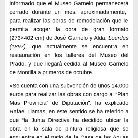
informado que el Museo Garnelo permanece
rá
cerrado
durante un mes, aproximadamente,
para realizar las obras de remodelación que le
permit
a
acoger la obra de gran formato
(273×402 cm) de José Garnelo y Alda,
Lourdes
(1897),
que actualmente se encuentra en
restauración en los talleres del Museo del
Prado, y que
llegará cedida al Museo Garnelo
de Montilla a pr
imeros de octubre.
«Se cuenta con una subvención de unos 14.000
euros para realizar
las
obras
con cargo al “Plan
Más Provincia” de Diputación”,
ha explicado
Rafael Llamas, en este sentido se ha referido a
que “la
Junta Directiva ha decidido ubicar
la
obra
en la sala
de pintura religiosa que se
encuentra en el patio de la Casa de las Aguas