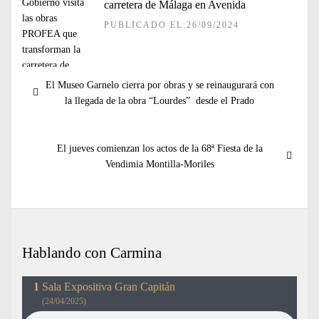
carretera de Málaga en Avenida
PUBLICADO EL:26/09/2024
Navegación
Entrada
El Museo Garnelo cierra por obras y se reinaugurará con
de
anterior:
la llegada de la obra “Lourdes” desde el Prado
entradas
Entrada
El jueves comienzan los actos de la 68ª Fiesta de la
siguiente:
Vendimia Montilla-Moriles
Hablando con Carmina
Sala Expositiva Gran Capitán
(24/04/2025)