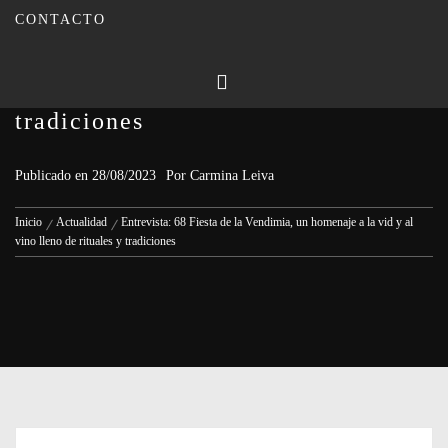
CONTACTO
Entrevista: 68 Fiesta de la
Vendimia, un homenaje a la vid y
al vino lleno de rituales y
tradiciones
Publicado en
28/08/2023
Por
Carmina Leiva
Inicio
Actualidad
Entrevista: 68 Fiesta de la Vendimia, un homenaje a la vid y al
vino lleno de rituales y tradiciones