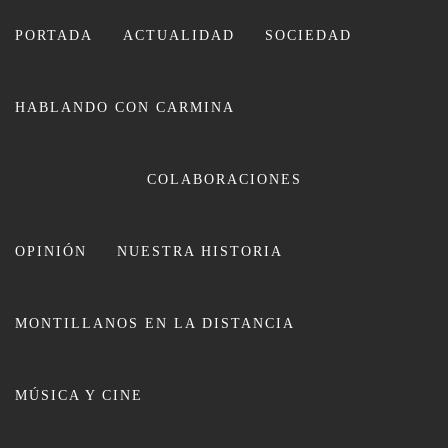
Ir
al
PORTADA
ACTUALIDAD
SOCIEDAD
contenido
HABLANDO CON CARMINA
CARMINA LEIVA
COLABORACIONES
OPINIÓN
NUESTRA HISTORIA
MONTILLANOS EN LA DISTANCIA
El dramaturgo montillano Romeo
MÚSICA Y CINE
Urbano traerá al Teatro Garnelo el
musical ‘Feliz lunes’