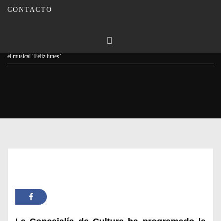
CONTACTO
Publicado en
28/08/2024
Por
Carmina Leiva
Inicio
Actualidad
El dramaturgo montillano Romeo Urbano traerá al Teatro Garnelo
el musical ‘Feliz lunes’