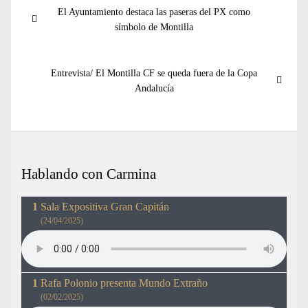
Navegación
Entrada
El Ayuntamiento destaca las paseras del PX como
de
anterior:
símbolo de Montilla
entradas
Entrada
Entrevista/ El Montilla CF se queda fuera de la Copa
siguiente:
Andalucía
Hablando con Carmina
Sala Expositiva Gran Capitán
(24/04/2025)
Rafa Polonio presenta Mundo Extraño
(02/02/2025)