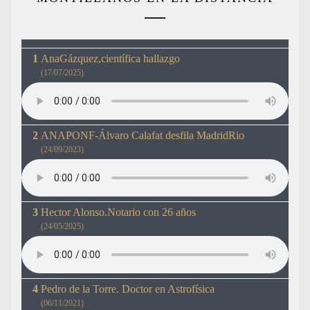
AnaGázquez,científica hallazgo
(17/07/2025)
ANAPONF-Álvaro Calafat desfila MadridRio
(24/09/2023)
Hector Alonso.Notario con 26 años
(24/05/2025)
Pedro de la Torre. Doctor en Astrofísica
(06/11/2021)