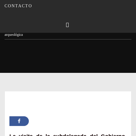
CONTACTO
Publicado en
13/03/2024
Por
Carmina Leiva
Inicio
Actualidad
El Castillo de Montilla abre a visitas una valiosa zona
arqueológica