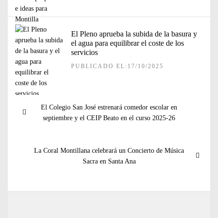
El Pleno aprueba la subida de la basura y
el agua para equilibrar el coste de los
servicios
PUBLICADO EL:17/10/2025
Navegación
Entrada
El Colegio San José estrenará comedor escolar en
de
anterior:
septiembre y el CEIP Beato en el curso 2025-26
entradas
Entrada
La Coral Montillana celebrará un Concierto de Música
siguiente:
Sacra en Santa Ana