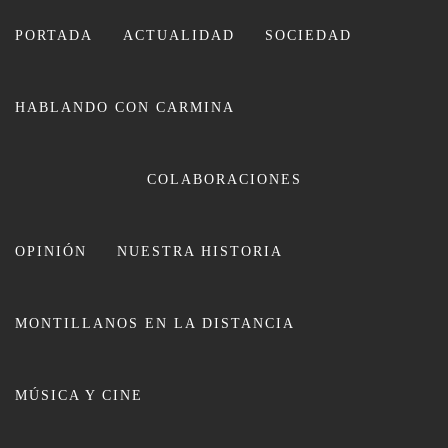
Ir
al
PORTADA
ACTUALIDAD
SOCIEDAD
contenido
HABLANDO CON CARMINA
CARMINA LEIVA
COLABORACIONES
OPINIÓN
NUESTRA HISTORIA
MONTILLANOS EN LA DISTANCIA
El Castillo de Montilla abre a
MÚSICA Y CINE
visitas una valiosa zona
arqueológica