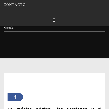
CONTACTO
Publicado en
24/06/2025
Por
Carmina Leiva
Inicio
Actualidad
Dos días de conciertos para disfrutar de la ‘Noche Blanca’ de
Montilla