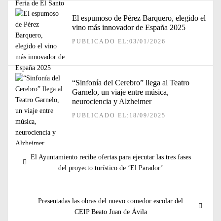
El espumoso de Pérez Barquero, elegido el
vino más innovador de España 2025
PUBLICADO EL:03/01/2026
“Sinfonía del Cerebro” llega al Teatro
Garnelo, un viaje entre música,
neurociencia y Alzheimer
PUBLICADO EL:18/09/2025
Navegación
Entrada
El Ayuntamiento recibe ofertas para ejecutar las tres fases
de
anterior:
del proyecto turístico de ‘El Parador’
entradas
Entrada
Presentadas las obras del nuevo comedor escolar del
siguiente:
CEIP Beato Juan de Ávila