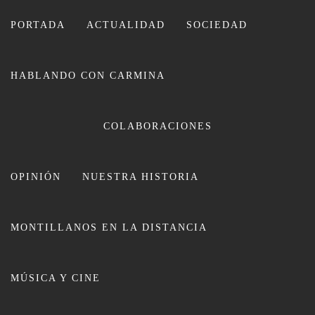
Ir
al
PORTADA
ACTUALIDAD
SOCIEDAD
contenido
HABLANDO CON CARMINA
CARMINA LEIVA
COLABORACIONES
OPINIÓN
NUESTRA HISTORIA
MONTILLANOS EN LA DISTANCIA
Dos días de conciertos para
MÚSICA Y CINE
disfrutar de la ‘Noche Blanca’ de
Montilla