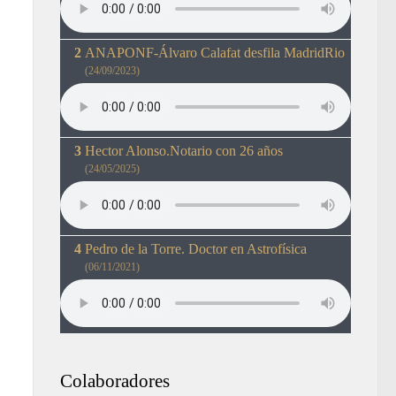
ANAPONF-Álvaro Calafat desfila MadridRio
(24/09/2023)
Hector Alonso.Notario con 26 años
(24/05/2025)
Pedro de la Torre. Doctor en Astrofísica
(06/11/2021)
Colaboradores