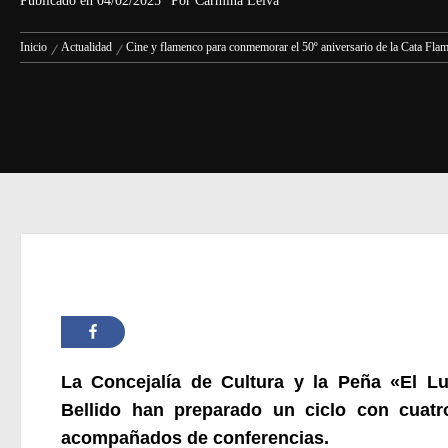
Publicado en
04/02/2025
Por
Carmina Leiva
Inicio
Actualidad
Cine y flamenco para conmemorar el 50º aniversario de la Cata Fla
La Concejalía de Cultura y la Peña «El L
Bellido han preparado
un ciclo con cuat
acompañados de c
onferencias.