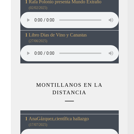
Rafa Polonio presenta Mundo Extraño
(02/02/2025)
Libro Dias de Vino y Canastas
(27/06/2025)
MONTILLANOS EN LA
DISTANCIA
AnaGázquez,científica hallazgo
(17/07/2025)