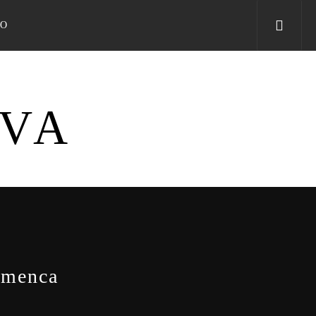
TO
IVA
lamenca