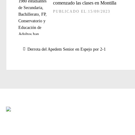
comenzado las clases en Montilla
PUBLICADO EL:15/09/2023
Navegación
de
Entrada
Derrota del Apedem Senior en Espejo por 2-1
entradas
anterior: