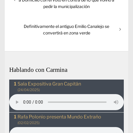
entradas
pedir la municipalización
Entrada
Definitivamente el antiguo Emilio Canalejo se
siguiente:
convertirá en zona verde
Hablando con Carmina
Sala Expositiva Gran Capitán
(24/04/2025)
Rafa Polonio presenta Mundo Extraño
(02/02/2025)