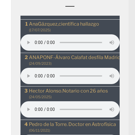
AnaGázquez,científica hallazgo
(17/07/2025)
ANAPONF-Álvaro Calafat desfila MadridRio
(24/09/2023)
Hector Alonso.Notario con 26 años
(24/05/2025)
Pedro de la Torre. Doctor en Astrofísica
(06/11/2021)