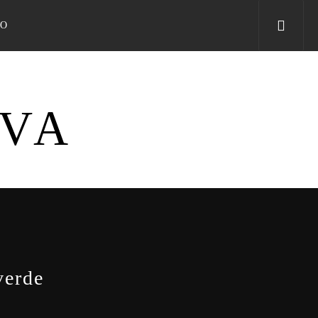
TO
IVA
verde