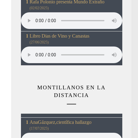
Rafa Polonio presenta Mundo Extraño
(02/02/2025)
Libro Dias de Vino y Canastas
(27/06/2025)
MONTILLANOS EN LA
DISTANCIA
AnaGázquez,científica hallazgo
(17/07/2025)