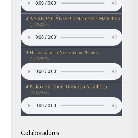
ANAPONF-Álvaro Calafat desfila MadridRio
(24/09/2023)
Hector Alonso.Notario con 26 años
(24/05/2025)
Pedro de la Torre. Doctor en Astrofísica
(06/11/2021)
Colaboradores