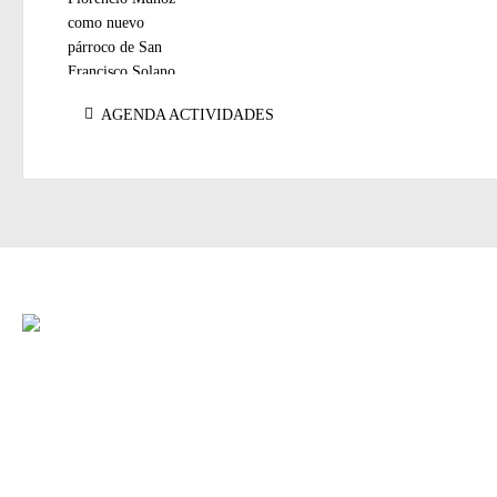
Navegación
Entrada
AGENDA ACTIVIDADES
de
anterior:
entradas