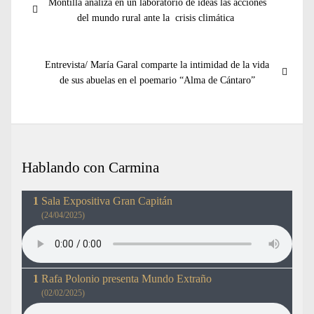
Entrada
Montilla analiza en un laboratorio de ideas las acciones
de
anterior:
del mundo rural ante la crisis climática
entradas
Entrada
Entrevista/ María Garal comparte la intimidad de la vida
siguiente:
de sus abuelas en el poemario “Alma de Cántaro”
Hablando con Carmina
Sala Expositiva Gran Capitán
(24/04/2025)
Rafa Polonio presenta Mundo Extraño
(02/02/2025)