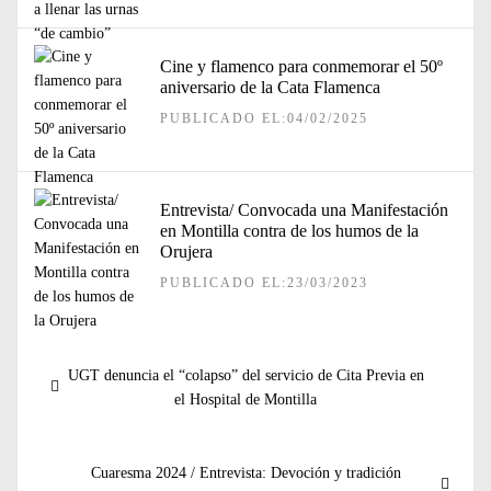
Cine y flamenco para conmemorar el 50º
aniversario de la Cata Flamenca
PUBLICADO EL:04/02/2025
Entrevista/ Convocada una Manifestación
en Montilla contra de los humos de la
Orujera
PUBLICADO EL:23/03/2023
Navegación
Entrada
UGT denuncia el “colapso” del servicio de Cita Previa en
de
anterior:
el Hospital de Montilla
entradas
Entrada
Cuaresma 2024 / Entrevista: Devoción y tradición