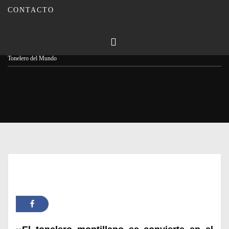
CONTACTO
Publicado en
21/03/2024
Por
Carmina Leiva
Inicio
Actualidad
Rafa Cabello, primer español en alzarse con el título de Mejor
Tonelero del Mundo