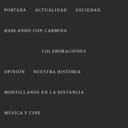
Ir
al
PORTADA
ACTUALIDAD
SOCIEDAD
contenido
HABLANDO CON CARMINA
CARMINA LEIVA
COLABORACIONES
OPINIÓN
NUESTRA HISTORIA
MONTILLANOS EN LA DISTANCIA
Rafa Cabello, primer español en
MÚSICA Y CINE
alzarse con el título de Mejor
Tonelero del Mundo