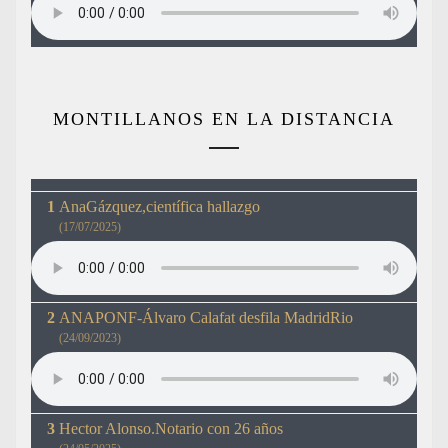
MONTILLANOS EN LA DISTANCIA
AnaGázquez,científica hallazgo
(17/07/2025)
ANAPONF-Álvaro Calafat desfila MadridRio
(24/09/2023)
Hector Alonso.Notario con 26 años