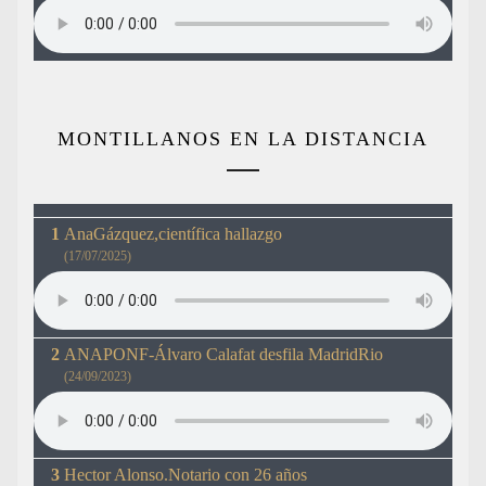
MONTILLANOS EN LA DISTANCIA
AnaGázquez,científica hallazgo
(17/07/2025)
ANAPONF-Álvaro Calafat desfila MadridRio
(24/09/2023)
Hector Alonso.Notario con 26 años