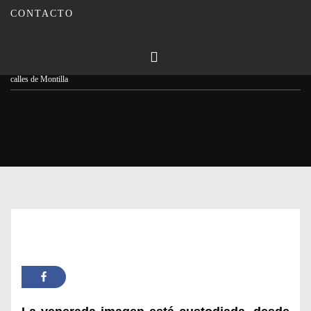
CONTACTO
Publicado en
23/09/2024
Por
Carmina Leiva
Inicio
Actualidad
Numerosos devotos acompañan al Padre de Familias por las
calles de Montilla