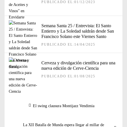
PUBLICADO EL:01/12/2023
Semana Santa 25 / Entrevista: El Santo
Entierro y La Soledad saldrán desde San
Francisco Solano este Viernes Santo
PUBLICADO EL:14/04/2025
Cerveza y divulgación científica para una
nueva edición de Cerve-Ciencia
PUBLICADO EL:01/08/2025
Navegación
Entrada
El swing clausura Montijazz Vendimia
de
anterior:
entradas
Entrada
La XII Batalla de Munda espera llegar al millar de