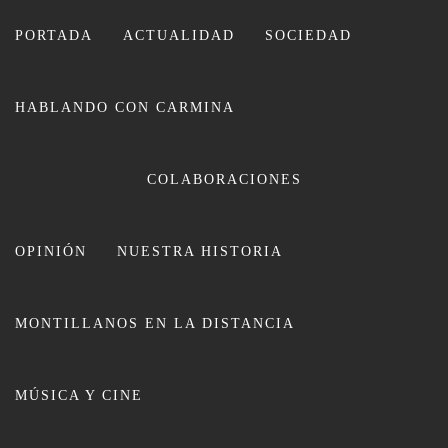
Ir
al
PORTADA
ACTUALIDAD
SOCIEDAD
contenido
HABLANDO CON CARMINA
CARMINA LEIVA
COLABORACIONES
OPINIÓN
NUESTRA HISTORIA
MONTILLANOS EN LA DISTANCIA
Numerosos devotos acompañan al
MÚSICA Y CINE
Padre de Familias por las calles de
Montilla