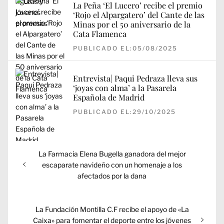
La Peña ‘El Lucero’ recibe el premio
‘Rojo el Alpargatero’ del Cante de las
Minas por el 50 aniversario de la
Cata Flamenca
PUBLICADO EL:05/08/2025
Entrevista| Paqui Pedraza lleva sus
‘joyas con alma’ a la Pasarela
Española de Madrid
PUBLICADO EL:29/10/2025
Navegación
Entrada
La Farmacia Elena Bugella ganadora del mejor
de
anterior:
escaparate navideño con un homenaje a los
entradas
afectados por la dana
Entrada
La Fundación Montilla C.F recibe el apoyo de «La
siguiente:
Caixa» para fomentar el deporte entre los jóvenes