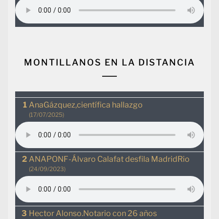
MONTILLANOS EN LA DISTANCIA
AnaGázquez,científica hallazgo
(17/07/2025)
ANAPONF-Álvaro Calafat desfila MadridRio
(24/09/2023)
Hector Alonso.Notario con 26 años