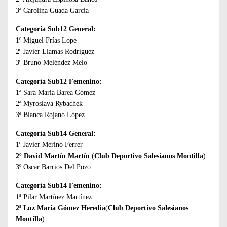
3ª Carolina Guada García
Categoría Sub12 General:
1º Miguel Frías Lope
2º Javier Llamas Rodríguez
3º Bruno Meléndez Melo
Categoría Sub12 Femenino:
1ª Sara María Barea Gómez
2ª Myroslava Rybachek
3ª Blanca Rojano López
Categoría Sub14 General:
1º Javier Merino Ferrer
2º David Martín Martín
(
Club Deportivo Salesianos Montilla
)
3º Oscar Barrios Del Pozo
Categoría Sub14 Femenino:
1ª Pilar Martínez Martínez
2ª Luz María Gómez Heredia
(
Club Deportivo Salesianos
Montilla
)