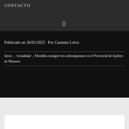
CONTACTO
Montilla consigue tres
subcampeones en el Provincial de
Ajedrez de Menores
Publicado en
26/01/2025
Por
Carmina Leiva
Inicio
Actualidad
Montilla consigue tres subcampeones en el Provincial de Ajedrez
de Menores