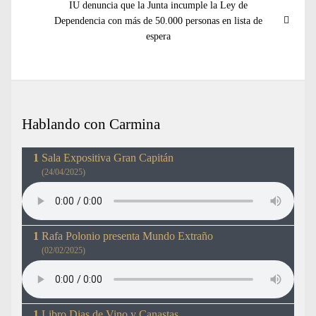
Entrada
IU denuncia que la Junta incumple la Ley de
siguiente:
Dependencia con más de 50.000 personas en lista de
espera
Hablando con Carmina
Sala Expositiva Gran Capitán
(24/04/2025)
Rafa Polonio presenta Mundo Extraño
(02/02/2025)
Libro Dias de Vino y Canastas