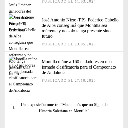
PUBLICADO EL:11/03/2024
José Antonio Nieto (PP): Federico Cabello
de Alba conseguirá que Montilla sea
referente y no solo tenga presente sino
futuro
PUBLICADO EL:23/05/2023
Montilla reúne a 160 nadadores en una
jornada clasificatoria para el Campeonato
de Andalucía
PUBLICADO EL:27/10/2025
Navegación
Entrada
Una exposición muestra “Mucho más que un Siglo de
de
anterior:
Historia Salesiana en Montilla”
entradas