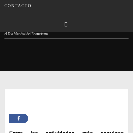
CONTACTO
Publicado en
29/10/2024
Por
Carmina Leiva
Inicio
Actualidad
La Ruta del Vino Montilla-Moriles presenta la programación para
el Día Mundial del Enoturismo