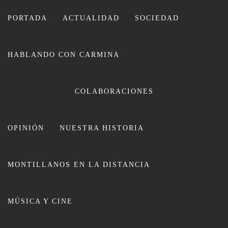
Ir
al
PORTADA
ACTUALIDAD
SOCIEDAD
contenido
HABLANDO CON CARMINA
CARMINA LEIVA
COLABORACIONES
OPINIÓN
NUESTRA HISTORIA
MONTILLANOS EN LA DISTANCIA
La Ruta del Vino Montilla-Moriles
MÚSICA Y CINE
presenta la programación para el
Día Mundial del Enoturismo