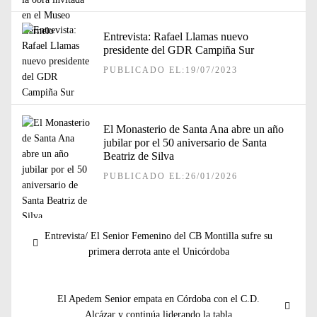
Entrevista: Rafael Llamas nuevo
presidente del GDR Campiña Sur
PUBLICADO EL:19/07/2023
El Monasterio de Santa Ana abre un año
jubilar por el 50 aniversario de Santa
Beatriz de Silva
PUBLICADO EL:26/01/2026
Navegación
Entrada
Entrevista/ El Senior Femenino del CB Montilla sufre su
de
anterior:
primera derrota ante el Unicórdoba
entradas
Entrada
El Apedem Senior empata en Córdoba con el C.D.
siguiente:
Alcázar y continúa liderando la tabla