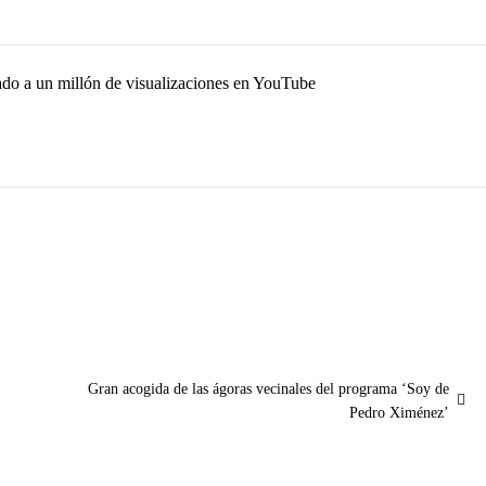
ado a un millón de visualizaciones en YouTube
Entrada
Gran acogida de las ágoras vecinales del programa ‘Soy de
siguiente:
Pedro Ximénez’