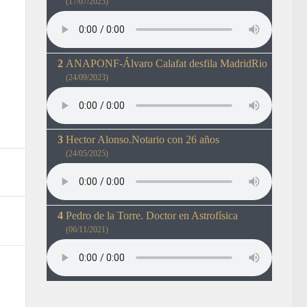
(17/07/2025)
ANAPONF-Álvaro Calafat desfila MadridRio
(24/09/2023)
Hector Alonso.Notario con 26 años
(24/05/2025)
Pedro de la Torre. Doctor en Astrofísica
(06/11/2021)