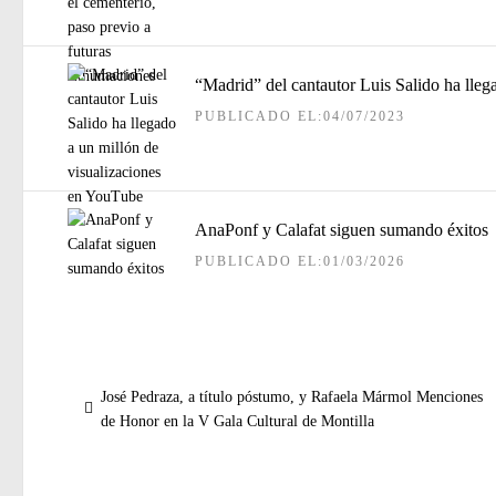
“Madrid” del cantautor Luis Salido ha lleg
PUBLICADO EL:04/07/2023
AnaPonf y Calafat siguen sumando éxitos
PUBLICADO EL:01/03/2026
Navegación
Entrada
José Pedraza, a título póstumo, y Rafaela Mármol Menciones
de
anterior:
de Honor en la V Gala Cultural de Montilla
entradas