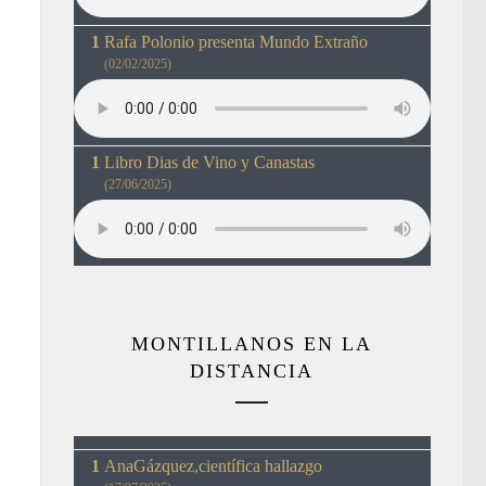
Rafa Polonio presenta Mundo Extraño
(02/02/2025)
Libro Dias de Vino y Canastas
(27/06/2025)
MONTILLANOS EN LA
DISTANCIA
AnaGázquez,científica hallazgo