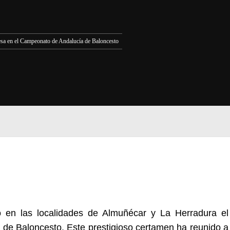
besa en el Campeonato de Andalucía de Baloncesto
do en
las localidades de
Almuñéca
r
y
La Herradura
el
8
de Baloncesto
.
Este prestigioso certamen ha reunido a