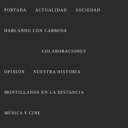
Ir
al
PORTADA
ACTUALIDAD
SOCIEDAD
contenido
HABLANDO CON CARMINA
CARMINA LEIVA
COLABORACIONES
OPINIÓN
NUESTRA HISTORIA
MONTILLANOS EN LA DISTANCIA
Entrevista Carmen Sánchez de
MÚSICA Y CINE
Puerta: “La prostitución es la falta
de alternativas para la mujer”