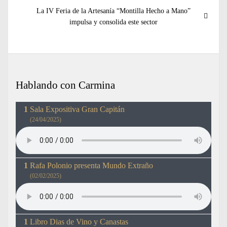
Entrada
La IV Feria de la Artesanía “Montilla Hecho a Mano”
siguiente:
impulsa y consolida este sector
Hablando con Carmina
Sala Expositiva Gran Capitán
(24/04/2025)
Rafa Polonio presenta Mundo Extraño
(02/02/2025)
Libro Dias de Vino y Canastas