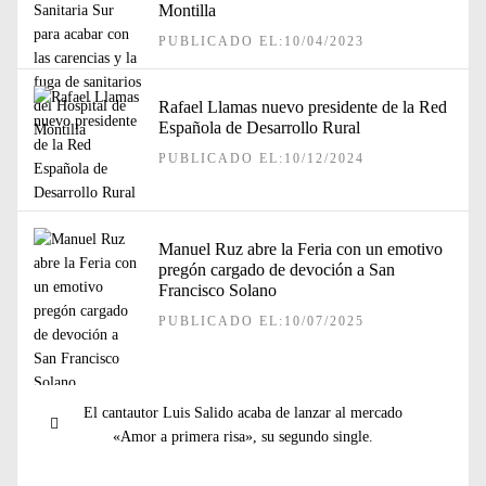
Montilla
PUBLICADO EL:10/04/2023
Rafael Llamas nuevo presidente de la Red
Española de Desarrollo Rural
PUBLICADO EL:10/12/2024
Manuel Ruz abre la Feria con un emotivo
pregón cargado de devoción a San
Francisco Solano
PUBLICADO EL:10/07/2025
Navegación
Entrada
El cantautor Luis Salido acaba de lanzar al mercado
de
anterior:
«Amor a primera risa», su segundo single.
entradas