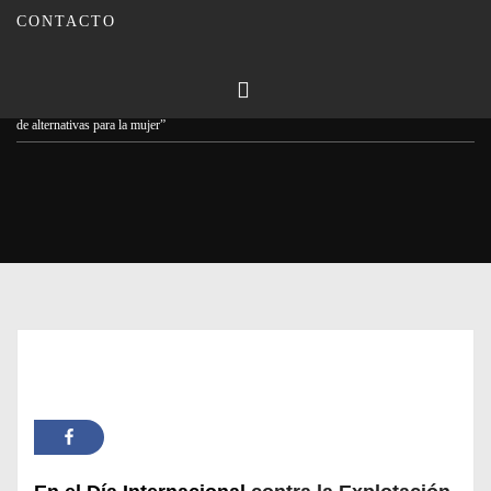
CONTACTO
Publicado en
23/09/2023
Por
Carmina Leiva
Inicio
Actualidad
Entrevista Carmen Sánchez de Puerta: “La prostitución es la falta
de alternativas para la mujer”