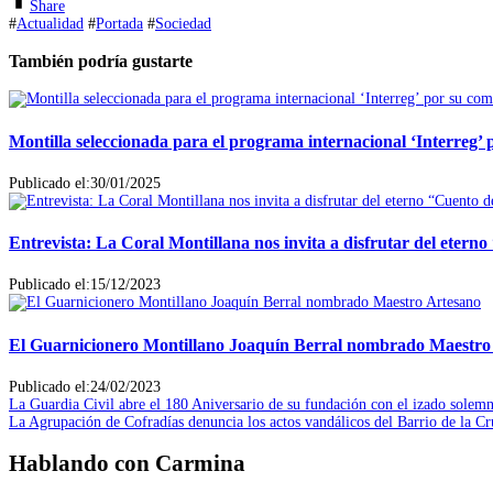
Share
#
Actualidad
#
Portada
#
Sociedad
También podría gustarte
Montilla seleccionada para el programa internacional ‘Interreg’ 
Publicado el:30/01/2025
Entrevista: La Coral Montillana nos invita a disfrutar del eter
Publicado el:15/12/2023
El Guarnicionero Montillano Joaquín Berral nombrado Maestro
Publicado el:24/02/2023
Navegación
Entrada
La Guardia Civil abre el 180 Aniversario de su fundación con el izado solem
anterior:
Entrada
La Agrupación de Cofradías denuncia los actos vandálicos del Barrio de la Cru
de
siguiente:
entradas
Hablando con Carmina